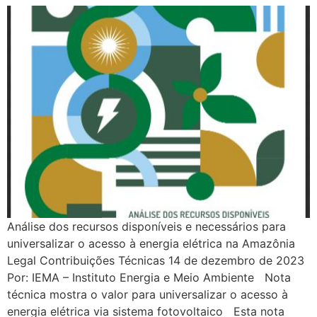
Análise dos recursos disponíveis e necessários para universalizar o acesso à energia elétrica na Amazônia Legal Contribuições Técnicas 14 de dezembro de 2023 Por: IEMA – Instituto Energia e Meio Ambiente Nota técnica mostra o valor para universalizar o acesso à energia elétrica via sistema fotovoltaico Esta nota técnica lançada em dezembro de 2023 levanta o número de equipamentos e recursos financeiros necessários para universalizar o acesso à energia elétrica em áreas remotas da Amazônia Legal. Esse objetivo, proposto no Programa Luz para Todos (LpT), deve beneficiar quase um milhão de pessoas que ainda estão sem acesso à energia elétrica pública e de qualidade. Faça o Download AnteriorPróximo Justiça Energética – Pesquisa de Opinião Pública Justiça Energética – Pesquisa de Opinião Pública Contribuições Técnicas 15… Leia mais 15 de junho de 2024 Diagnóstico do Risco Socioambiental do 4º Ciclo da Oferta Permanente da ANP Diagnóstico do Risco Socioambiental do 4º Ciclo da Oferta Permanente… Leia mais 18 de dezembro de 2023 Análise dos recursos disponíveis e necessários para universalizar o acesso à energia elétrica na Amazônia Legal Análise dos recursos disponíveis e necessários para universalizar o acesso… Leia mais 14 de dezembro de 2023 Posicionamento Crítico Crise Hídrica e Energia: Propostas para Aumentar a Resiliência do Sistema Elétrico no Horário de Ponta 26 de setembro de 2024.elementor-685 .elementor-element.elementor-element-75b6e47{–display:flex;–flex-direction:column;–container-widget-width:100%;–container-widget-height:initial;–container-widget-flex-grow:0;–container-widget-align-self:initial;–flex-wrap-mobile:wrap;–background-transition:0.3s;}.elementor-685 .elementor-element.elementor-element-f34eb35 > .elementor-widget-container{margin:-10px 0px 0px 0px;}.elementor-685 .elementor-element.elementor-element-338c8bd{–display:flex;–flex-direction:row;–container-widget-width:initial;–container-widget-height:100%;–container-widget-flex-grow:1;–container-widget-align-self:stretch;–flex-wrap-mobile:wrap;–gap:0px 0px;–background-transition:0.3s;}.elementor-685 .elementor-element.elementor-element-e1fea76{–display:flex;–flex-direction:column;–container-widget-width:100%;–container-widget-height:initial;–container-widget-flex-grow:0;–container-widget-align-self:initial;–flex-wrap-mobile:wrap;–background-transition:0.3s;}.elementor-685 .elementor-element.elementor-element-e1fea76.e-con{–flex-grow:0;–flex-shrink:0;}.elementor-685 .elementor-element.elementor-element-60b6cc03{text-align:justify;color:#646464;}.elementor-685 .elementor-element.elementor-element-60b6cc03 > .elementor-widget-container{margin:10px 10px 10px 10px;padding:10px 10px 10px 10px;}.elementor-685 .elementor-element.elementor-element-38f90d5{–image-transition-duration:800ms;–overlay-transition-duration:800ms;–content-text-align:center;–content-padding:20px;–content-transition-duration:800ms;–content-transition-delay:800ms;}.elementor-685 .elementor-element.elementor-element-38f90d5 .e-gallery-item:hover .elementor-gallery-item__overlay, .elementor-685 .elementor-element.elementor-element-38f90d5 .e-gallery-item:focus .elementor-gallery-item__overlay{background-color:rgba(0,0,0,0.5);}.elementor-685 .elementor-element.elementor-element-0b435eb .wpr-post-navigation-wrap{border-color:#e8e8e8;border-width:1px 0 1px 0;}.elementor-685 .elementor-element.elementor-element-0b435eb .wpr-post-nav-divider{background-color:#e8e8e8;width:1px;}.elementor-685 .elementor-element.elementor-element-0b435eb .wpr-post-navigation-wrap.wpr-post-nav-dividers{padding:0px 0px 0px 0px;}.elementor-685 .elementor-element.elementor-element-0b435eb .wpr-post-nav-bg-images .wpr-post-navigation{padding:0px 0px 0px 0px;}.elementor-685 .elementor-element.elementor-element-0b435eb .wpr-post-navigation i{color:#605BE5;border-color:#E8E8E8;transition:color 0.5s, background-color 0.5s, border-color 0.5s;font-size:7px;width:40px;height:50px;line-height:50px;border-style:none;border-radius:0px 0px 0px 0px;}.elementor-685 .elementor-element.elementor-element-0b435eb .wpr-post-navigation svg path{color:#605BE5;}.elementor-685 .elementor-element.elementor-element-0b435eb .wpr-posts-navigation-svg-wrapper svg{fill:#605BE5;transition:fill 0.5s;}.elementor-685 .elementor-element.elementor-element-0b435eb .wpr-posts-navigation-svg-wrapper{border-color:#E8E8E8;transition:background-color 0.5s, border-color 0.5s;width:40px;height:50px;border-style:none;border-radius:0px 0px 0px 0px;}.elementor-685 .elementor-element.elementor-element-0b435eb .wpr-post-nav-fixed.wpr-post-nav-hover img{transition:all 0.5s ease;}.elementor-685 .elementor-element.elementor-element-0b435eb .wpr-post-navigation svg{width:7px;}.elementor-685 .elementor-element.elementor-element-0b435eb .wpr-post-navigation-wrap i{font-size:7px;width:40px;height:50px;line-height:50px;}.elementor-685 .elementor-element.elementor-element-0b435eb .wpr-post-navigation-wrap svg{width:7px;}.elementor-685 .elementor-element.elementor-element-0b435eb .wpr-post-nav-fixed.wpr-post-nav-prev img{left:40px;}.elementor-685 .elementor-element.elementor-element-0b435eb .wpr-post-nav-fixed.wpr-post-nav-next img{right:40px;}.elementor-685 .elementor-element.elementor-element-0b435eb .wpr-post-nav-fixed.wpr-post-navigation img{height:50px;}.elementor-685 .elementor-element.elementor-element-0b435eb .wpr-post-nav-prev i{margin-right:0px;}.elementor-685 .elementor-element.elementor-element-0b435eb .wpr-post-nav-prev .wpr-posts-navigation-svg-wrapper{margin-right:0px;}.elementor-685 .elementor-element.elementor-element-0b435eb .wpr-post-nav-next i{margin-left:0px;}.elementor-685 .elementor-element.elementor-element-0b435eb .wpr-post-nav-next .wpr-posts-navigation-svg-wrapper{margin-left:0px;}.elementor-685 .elementor-element.elementor-element-0b435eb .wpr-post-nav-labels span{color:#605BE5;font-size:15px;transition:color 0.5s;}.elementor-685 .elementor-element.elementor-element-0b435eb .wpr-post-nav-labels span:hover{color:#54595f;}.elementor-685 .elementor-element.elementor-element-87b4a78{–display:flex;–flex-direction:column;–container-widget-width:100%;–container-widget-height:initial;–container-widget-flex-grow:0;–container-widget-align-self:initial;–flex-wrap-mobile:wrap;–background-transition:0.3s;}.elementor-685 .elementor-element.elementor-element-1e5b4cd .elementor-heading-title{font-family:”Roboto”, Sans-serif;font-size:38px;font-weight:600;}.elementor-685 .elementor-element.elementor-element-1e5b4cd > .elementor-widget-container{margin:10px 10px 10px 10px;padding:5px 5px 5px 5px;}.elementor-685 .elementor-element.elementor-element-9ae7c7a .eael-grid-post-holder{background-color:#fff;border-radius:10px 10px 10px 10px;}.elementor-685 .elementor-element.elementor-element-9ae7c7a .eael-grid-post{padding:10px 10px 10px 10px;}.elementor-685 .elementor-element.elementor-element-9ae7c7a .eael-post-grid .eael-grid-post .eael-entry-media img, .elementor-685 .elementor-element.elementor-element-9ae7c7a .eael-grid-post .eael-entry-overlay{border-radius:5px 5px 5px 5px;}.elementor-685 .elementor-element.elementor-element-9ae7c7a .eael-grid-post .eael-entry-footer{justify-content:flex-start;}.elementor-685 .elementor-element.elementor-element-9ae7c7a .eael-grid-post .eael-entry-header-after{justify-content:flex-start;align-items:center;}.elementor-685 .elementor-element.elementor-element-9ae7c7a .eael-entry-title a{color:var( –e-global-color-primary );}.elementor-685 .elementor-element.elementor-element-9ae7c7a .eael-entry-title:hover, .elementor-685 .elementor-element.elementor-element-9ae7c7a .eael-entry-title a:hover{color:#6B6B6B;}.elementor-685 .elementor-element.elementor-element-9ae7c7a .eael-entry-title, .elementor-685 .elementor-element.elementor-element-9ae7c7a .eael-entry-title a{font-family:”Roboto”, Sans-serif;font-size:24px;font-weight:500;}.elementor-685 .elementor-element.elementor-element-9ae7c7a .eael-entry-title{margin:5px 5px 5px 5px;}.elementor-685 .elementor-element.elementor-element-9ae7c7a .eael-grid-post-excerpt p{color:#70706F;text-align:left;font-family:”Roboto”, Sans-serif;font-size:18px;font-weight:400;}.elementor-685 .elementor-element.elementor-element-9ae7c7a .eael-grid-post .eael-entry-overlay{background-color:rgba(0,0,0, .75);}.elementor-685 .elementor-element.elementor-element-9ae7c7a .eael-grid-post .eael-entry-overlay > i{color:#ffffff;font-size:18px;}.elementor-685 .elementor-element.elementor-element-9ae7c7a .eael-grid-post .eael-entry-overlay > img{height:18px;width:18px;}.elementor-685 .elementor-element.elementor-element-9ae7c7a .eael-post-elements-readmore-btn{color:#000BEC;}.elementor-685 .elementor-element.elementor-element-464b72b3{–display:flex;–background-transition:0.3s;}.elementor-685 .elementor-element.elementor-element-e9b420c .jw-posts .jw-posts__item{padding:15px 15px 15px 15px;}.elementor-685 .elementor-element.elementor-element-e9b420c .jw-posts{margin-right:-15px;margin-left:-15px;}.elementor-685 .elementor-element.elementor-element-e9b420c .jw-posts .entry-title a{font-family:”Roboto”, Sans-serif;font-size:24px;font-weight:400;}.elementor-685 .elementor-element.elementor-element-e9b420c .jw-posts .entry-title{text-align:left;}.elementor-685 .elementor-element.elementor-element-e9b420c .jw-posts .post-meta{font-family:”Roboto”, Sans-serif;font-size:14px;font-weight:400;text-align:left;}.elementor-685 .elementor-element.elementor-element-e9b420c .jw-posts .entry-excerpt{font-family:”Roboto”, Sans-serif;font-size:16px;font-weight:400;text-align:left;}.elementor-685 .elementor-element.elementor-element-e9b420c .jw-posts .jw-more{align-self:flex-start;}.elementor-685 .elementor-element.elementor-element-e9b420c .jw-carousel .jw-slick-dots li{padding-left:5px;padding-right:5px;}.elementor-685 .elementor-element.elementor-element-e9b420c .jw-carousel .jw-slick-dots{justify-content:center;}.elementor-685 .elementor-element.elementor-element-e9b420c .jw-title-fields__item-label{margin-right:5px;