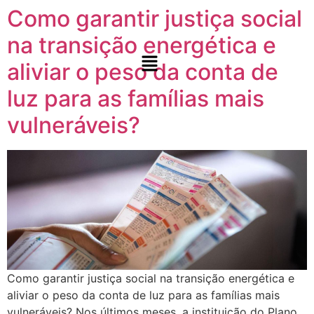
Como garantir justiça social
na transição energética e
aliviar o peso da conta de
luz para as famílias mais
vulneráveis?​
Como garantir justiça social na transição energética e aliviar o peso da conta de luz para as famílias mais vulneráveis? Nos últimos meses, a instituição do Plano Nacional de Transição Energética (PLANTE), a criação do Fórum Nacional de Transição Energética (FONTE) e a sanção das Leis do Marco Nacional do Hidrogênio de Baixo Carbono e Combustível do Futuro têm ganhado tração na agenda que discute o futuro energético brasileiro. Embora essas iniciativas tenham grande relevância, os desafios relacionados à adaptação climática ainda carecem de um debate mais aprofundado no contexto energético, especialmente dentro do parlamento. A conta de luz, um dos temas que mais despertam a atenção dos deputados e senadores, influencia diretamente a capacidade das famílias brasileiras, especialmente no Norte e Nordeste, de atenderem suas necessidades básicas, como alimentação, conforme o estudo “Justiça Energética – Pesquisa de Opinião Pública, publicado pelo Instituto Pólis. As famílias em maior vulnerabilidade socioeconômica, que dependem da energia para terem acesso à educação, conforto térmico e demais condições para ter uma boa qualidade de vida estão tendo dificuldades para pagarem suas contas todo mês. Na medida que o tempo passa, esse quadro vai se agravando gradativamente, exigindo uma revisão rápida que promova justiça tarifária com essa situação em mente. Com esse objetivo, três projetos de lei foram apresentados no parlamento em outubro, visando ampliar o debate de justiça social no processo de transição energética em curso. As propostas buscam: garantir a participação da sociedade civil e movimentos sociais no âmbito do Conselho Nacional de Política Energética (CNPE); definir o conceito de pobreza energética, bem como medidas para seu combate; e por fim, a atualização das faixas de consumo dos beneficiários da Tarifa Social de Energia Elétrica. Apresentadas pela deputada Carla Ayres (PT/SC), as iniciativas representam um primeiro passo para preencher a lacuna de discussão sobre inclusão social no Congresso Nacional, trazendo o tema para o centro de debate. E você, como acha que a transição energética pode promover justiça social e climática? Leia o estudo completo e compartilhe essa mensagem para ampliarmos o debate! Leia o Documento Anterior Notícias Como garantir justiça social na transição energética e aliviar o peso da conta de luz para as famílias mais vulneráveis?​ Como garantir justiça social na transição energética e aliviar o… Leia mais 21 de outubro de 2024 Consulta Pública: Coalizão Energia Limpa contribui com o MME sobre a operação em condição diferenciada de usinas termoelétricas para atendimento de potência no SIN Coalizão Energia Limpa contribui com o MME sobre a operação… Leia mais 7 de outubro de 2024 Posicionamento Crítico Crise Hídrica e Energia: Propostas para Aumentar a Resiliência do Sistema Elétrico no Horário de Ponta Posicionamento Crítico | Crise Hídrica e Resiliência Energética: Soluções para… Leia mais 26 de setembro de 2024 Organizações Lançam Posicionamento crítico à Nova Política Nacional de Transição Energética e ao Decreto “Gás para Empregar” Organizações Lançam Posicionamento crítico à Nova Política Nacional de Transição… Leia mais 4 de setembro de 2024 Coalizão Energia Limpa participa da Consulta Pública do MME sobre processo de licenciamento ambiental Coalizão Energia Limpa participa da Consulta Pública do MME sobre… Leia mais 29 de julho de 2024 Carregar mais Consulta Pública: Coalizão Energia Limpa contribui com o MME sobre a operação em condição diferenciada de usinas termoelétricas para atendimento de potência no SIN 7 de outubro de 2024.elementor-663 .elementor-element.elementor-element-146986ff{–display:flex;–flex-direction:column;–container-widget-width:100%;–container-widget-height:initial;–container-widget-flex-grow:0;–container-widget-align-self:initial;–flex-wrap-mobile:wrap;–background-transition:0.3s;}.elementor-widget-image .widget-image-caption{color:var( –e-global-color-text );font-family:var( –e-global-typography-text-font-family ), Sans-serif;font-size:var( –e-global-typography-text-font-size );font-weight:var( –e-global-typography-text-font-weight );}.elementor-663 .elementor-element.elementor-element-13ee6f7e > .elementor-widget-container{margin:-10px 0px 0px 0px;}.elementor-663 .elementor-element.elementor-element-18403a1f{–display:flex;–flex-direction:row;–container-widget-width:initial;–container-widget-height:100%;–container-widget-flex-grow:1;–container-widget-align-self:stretch;–flex-wrap-mobile:wrap;–gap:0px 16px;–background-transition:0.3s;–margin-top:0px;–margin-bottom:0px;–margin-left:0px;–margin-right:0px;–padding-top:0px;–padding-bottom:0px;–padding-left:0px;–padding-right:0px;}.elementor-663 .elementor-element.elementor-element-558f9ce4{–display:flex;–flex-direction:column;–container-widget-width:100%;–container-widget-height:initial;–container-widget-flex-grow:0;–container-widget-align-self:initial;–flex-wrap-mobile:wrap;–background-transition:0.3s;}.elementor-663 .elementor-element.elementor-element-558f9ce4.e-con{–flex-grow:0;–flex-shrink:0;}.elementor-widget-heading .elementor-heading-title{color:var( –e-global-color-primary );font-family:var( –e-global-typography-primary-font-family ), Sans-serif;font-size:var( –e-global-typography-primary-font-size );font-weight:var( –e-global-typography-primary-font-weight );}.elementor-663 .elementor-element.elementor-element-27733e87 .wpr-post-info-taxonomy a{display:inline-block;color:#605BE5;padding:0px 0px 0px 0px;margin:0px 0px 0px 0px;border-style:none;border-radius:0px 0px 0px 0px;}.elementor-663 .elementor-element.elementor-element-27733e87 .wpr-post-info-taxonomy > span:not(.wpr-post-info-text){display:inline-block;color:#605BE5;padding:0px 0px 0px 0px;margin:0px 0px 0px 0px;border-style:none;border-radius:0px 0px 0px 0px;}.elementor-663 .elementor-element.elementor-element-27733e87 .wpr-post-info-vertical li{padding-bottom:0px;margin-bottom:0px;}.elementor-663 .elementor-element.elementor-element-27733e87 .wpr-post-info-horizontal li{padding-right:0px;}.elementor-663 .elementor-element.elementor-element-27733e87 .wpr-post-info-horizontal li:after{right:calc(0px / 2);}.elementor-663 .elementor-element.elementor-element-27733e87 .wpr-post-info{text-align:center;}.elementor-663 .elementor-element.elementor-element-27733e87 .wpr-post-info li{color:#959595;}.elementor-663 .elementor-element.elementor-element-27733e87 .wpr-post-info li:not(.wpr-post-info-taxonomy):not(.wpr-post-info-custom-field) a{color:#959595;}.elementor-663 .elementor-element.elementor-element-27733e87 .wpr-post-info li:not(.wpr-post-info-taxonomy):not(.wpr-post-info-custom-field){font-size:12px;}.elementor-663 .elementor-element.elementor-element-27733e87 .wpr-post-info li a{transition-duration:0.1s;}.elementor-663 .elementor-element.elementor-element-27733e87 .avatar{border-radius:0px 0px 0px 0px;}.elementor-663 .elementor-element.elementor-element-27733e87 .wpr-post-info-taxonomy a, .elementor-663 .elementor-element.elementor-element-27733e87 .wpr-post-info-taxonomy > span:not(.wpr-post-info-text){font-size:15px;}.elementor-663 .elementor-element.elementor-element-27733e87 .wpr-post-info-taxonomy a:hover{color:#54595F;}.elementor-663 .elementor-element.elementor-element-27733e87 .wpr-post-info li:not(.wpr-post-info-custom-field) i{color:#333333;}.elementor-663 .elementor-element.elementor-element-27733e87 .wpr-post-info li:not(.wpr-post-info-custom-field) svg{fill:#333333;}.elementor-663 .elementor-element.elementor-element-27733e87 .wpr-post-info li i{font-size:16px;margin-right:5px;}.elementor-663 .elementor-element.elementor-element-27733e87 .wpr-post-info li svg{width:16px;height:16px;margin-right:5px;}.elementor-663 .elementor-element.elementor-element-27733e87 .wpr-post-info li .wpr-post-info-text{color:#333333;font-size:12px;}.elementor-663 .elementor-element.elementor-element-27733e87 .wpr-post-info li .wpr-post-info-text span{margin-right:10px;}.elementor-663 .elementor-element.elementor-element-27733e87.elementor-element{–align-self:flex-start;}.elementor-widget-text-editor{color:var( –e-global-color-text );font-family:var( –e-global-typography-text-font-family ), Sans-serif;font-size:var( –e-global-typography-text-font-size );font-weight:var( –e-global-typography-text-font-weight );}.elementor-widget-text-editor.elementor-drop-cap-view-stacked .elementor-drop-cap{background-color:var( –e-global-color-primary );}.elementor-widget-text-editor.elementor-drop-cap-view-framed .elementor-drop-cap, .elementor-widget-text-editor.elementor-drop-cap-view-default .elementor-drop-cap{color:var( –e-global-color-primary );border-color:var( –e-global-color-primary );}.elementor-663 .elementor-element.elementor-element-43032981{text-align:justify;color:#646464;}.elementor-663 .elementor-element.elementor-element-43032981 > .elementor-widget-container{margin:10px 10px 10px 10px;padding:10px 10px 10px 10px;}.elementor-663 .elementor-element.elementor-element-63faaa66 .wpr-post-navigation-wrap{border-color:#e8e8e8;border-width:1px 0 1px 0;}.elementor-663 .elementor-element.elementor-element-63faaa66 .wpr-post-nav-divider{background-color:#e8e8e8;width:1px;}.elementor-663 .elementor-element.elementor-element-63faaa66 .wpr-post-navigation-wrap.wpr-post-nav-dividers{padding:0px 0px 0px 0px;}.elementor-663 .elementor-element.elementor-element-63faaa66 .wpr-post-nav-bg-images .wpr-post-navigation{padding:0px 0px 0px 0px;}.elementor-663 .elementor-element.elementor-element-63faaa66 .wpr-post-navigation i{color:#605BE5;border-color:#E8E8E8;transition:color 0.5s, background-color 0.5s, border-color 0.5s;font-size:7px;width:40px;height:50px;line-height:50px;border-style:none;border-radius:0px 0px 0px 0px;}.elementor-663 .elementor-element.elementor-element-63faaa66 .wpr-post-navigation svg path{color:#605BE5;}.elementor-663 .elementor-element.elementor-element-63faaa66 .wpr-posts-navigation-svg-wrapper svg{fill:#605BE5;transition:fill 0.