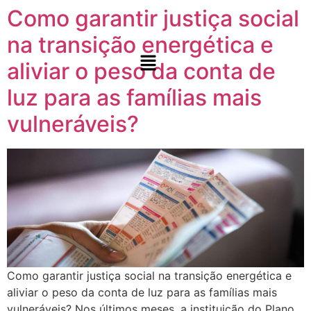
Como garantir justiça social
na transição energética e
aliviar o peso da conta de
luz para as famílias mais
vulneráveis?​
Como garantir justiça social na transição energética e aliviar o peso da conta de luz para as famílias mais vulneráveis? Nos últimos meses, a instituição do Plano Nacional de Transição Energética (PLANTE), a criação do Fórum Nacional de Transição Energética (FONTE) e a sanção das Leis do Marco Nacional do Hidrogênio de Baixo Carbono e Combustível do Futuro têm ganhado tração na agenda que discute o futuro energético brasileiro. Embora essas iniciativas tenham grande relevância, os desafios relacionados à adaptação climática ainda carecem de um debate mais aprofundado no contexto energético, especialmente dentro do parlamento. A conta de luz, um dos temas que mais despertam a atenção dos deputados e senadores, influencia diretamente a capacidade das famílias brasileiras, especialmente no Norte e Nordeste, de atenderem suas necessidades básicas, como alimentação, conforme o estudo “Justiça Energética – Pesquisa de Opinião Pública, publicado pelo Instituto Pólis. As famílias em maior vulnerabilidade socioeconômica, que dependem da energia para terem acesso à educação, conforto térmico e demais condições para ter uma boa qualidade de vida estão tendo dificuldades para pagarem suas contas todo mês. Na medida que o tempo passa, esse quadro vai se agravando gradativamente, exigindo uma revisão rápida que promova justiça tarifária com essa situação em mente. Com esse objetivo, três projetos de lei foram apresentados no parlamento em outubro, visando ampliar o debate de justiça social no processo de transição energética em curso. As propostas buscam: garantir a participação da sociedade civil e movimentos sociais no âmbito do Conselho Nacional de Política Energética (CNPE); definir o conceito de pobreza energética, bem como medidas para seu combate; e por fim, a atualização das faixas de consumo dos beneficiários da Tarifa Social de Energia Elétrica. Apresentadas pela deputada Carla Ayres (PT/SC), as iniciativas representam um primeiro passo para preencher a lacuna de discussão sobre inclusão social no Congresso Nacional, trazendo o tema para o centro de debate. E você, como acha que a transição energética pode promover justiça social e climática? Leia o estudo completo e compartilhe essa mensagem para ampliarmos o debate! Leia o Documento Anterior Notícias Como garantir justiça social na transição energética e aliviar o peso da conta de luz para as famílias mais vulneráveis?​ Como garantir justiça social na transição energética e aliviar o… Leia mais 21 de outubro de 2024 Consulta Pública: Coalizão Energia Limpa contribui com o MME sobre a operação em condição diferenciada de usinas termoelétricas para atendimento de potência no SIN Coalizão Energia Limpa contribui com o MME sobre a operação… Leia mais 7 de outubro de 2024 Posicionamento Crítico Crise Hídrica e Energia: Propostas para Aumentar a Resiliência do Sistema Elétrico no Horário de Ponta Posicionamento Crítico | Crise Hídrica e Resiliência Energética: Soluções para… Leia mais 26 de setembro de 2024 Organizações Lançam Posicionamento crítico à Nova Política Nacional de Transição Energética e ao Decreto “Gás para Empregar” Organizações Lançam Posicionamento crítico à Nova Política Nacional de Transição… Leia mais 4 de setembro de 2024 Coalizão Energia Limpa participa da Consulta Pública do MME sobre processo de licenciamento ambiental Coalizão Energia Limpa participa da Consulta Pública do MME sobre… Leia mais 29 de julho de 2024 Carregar mais Consulta Pública: Coalizão Energia Limpa contribui com o MME sobre a operação em condição diferenciada de usinas termoelétricas para atendimento de potência no SIN 7 de outubro de 2024.elementor-663 .elementor-element.elementor-element-146986ff{–display:flex;–flex-direction:column;–container-widget-width:100%;–container-widget-height:initial;–container-widget-flex-grow:0;–container-widget-align-self:initial;–flex-wrap-mobile:wrap;–background-transition:0.3s;}.elementor-widget-image .widget-image-caption{color:var( –e-global-color-text );font-family:var( –e-global-typography-text-font-family ), Sans-serif;font-size:var( –e-global-typography-text-font-size );font-weight:var( –e-global-typography-text-font-weight );}.elementor-663 .elementor-element.elementor-element-13ee6f7e > .elementor-widget-container{margin:-10px 0px 0px 0px;}.elementor-663 .elementor-element.elementor-element-18403a1f{–display:flex;–flex-direction:row;–container-widget-width:initial;–container-widget-height:100%;–container-widget-flex-grow:1;–container-widget-align-self:stretch;–flex-wrap-mobile:wrap;–gap:0px 16px;–background-transition:0.3s;–margin-top:0px;–margin-bottom:0px;–margin-left:0px;–margin-right:0px;–padding-top:0px;–padding-bottom:0px;–padding-left:0px;–padding-right:0px;}.elementor-663 .elementor-element.elementor-element-558f9ce4{–display:flex;–flex-direction:column;–container-widget-width:100%;–container-widget-height:initial;–container-widget-flex-grow:0;–container-widget-align-self:initial;–flex-wrap-mobile:wrap;–background-transition:0.3s;}.elementor-663 .elementor-element.elementor-element-558f9ce4.e-con{–flex-grow:0;–flex-shrink:0;}.elementor-widget-heading .elementor-heading-title{color:var( –e-global-color-primary );font-family:var( –e-global-typography-primary-font-family ), Sans-serif;font-size:var( –e-global-typography-primary-font-size );font-weight:var( –e-global-typography-primary-font-weight );}.elementor-663 .elementor-element.elementor-element-27733e87 .wpr-post-info-taxonomy a{display:inline-block;color:#605BE5;padding:0px 0px 0px 0px;margin:0px 0px 0px 0px;border-style:none;border-radius:0px 0px 0px 0px;}.elementor-663 .elementor-element.elementor-element-27733e87 .wpr-post-info-taxonomy > span:not(.wpr-post-info-text){display:inline-block;color:#605BE5;padding:0px 0px 0px 0px;margin:0px 0px 0px 0px;border-style:none;border-radius:0px 0px 0px 0px;}.elementor-663 .elementor-element.elementor-element-27733e87 .wpr-post-info-vertical li{padding-bottom:0px;margin-bottom:0px;}.elementor-663 .elementor-element.elementor-element-27733e87 .wpr-post-info-horizontal li{padding-right:0px;}.elementor-663 .elementor-element.elementor-element-27733e87 .wpr-post-info-horizontal li:after{right:calc(0px / 2);}.elementor-663 .elementor-element.elementor-element-27733e87 .wpr-post-info{text-align:center;}.elementor-663 .elementor-element.elementor-element-27733e87 .wpr-post-info li{color:#959595;}.elementor-663 .elementor-element.elementor-element-27733e87 .wpr-post-info li:not(.wpr-post-info-taxonomy):not(.wpr-post-info-custom-field) a{color:#959595;}.elementor-663 .elementor-element.elementor-element-27733e87 .wpr-post-info li:not(.wpr-post-info-taxonomy):not(.wpr-post-info-custom-field){font-size:12px;}.elementor-663 .elementor-element.elementor-element-27733e87 .wpr-post-info li a{transition-duration:0.1s;}.elementor-663 .elementor-element.elementor-element-27733e87 .avatar{border-radius:0px 0px 0px 0px;}.elementor-663 .elementor-element.elementor-element-27733e87 .wpr-post-info-taxonomy a, .elementor-663 .elementor-element.elementor-element-27733e87 .wpr-post-info-taxonomy > span:not(.wpr-post-info-text){font-size:15px;}.elementor-663 .elementor-element.elementor-element-27733e87 .wpr-post-info-taxonomy a:hover{color:#54595F;}.elementor-663 .elementor-element.elementor-element-27733e87 .wpr-post-info li:not(.wpr-post-info-custom-field) i{color:#333333;}.elementor-663 .elementor-element.elementor-element-27733e87 .wpr-post-info li:not(.wpr-post-info-custom-field) svg{fill:#333333;}.elementor-663 .elementor-element.elementor-element-27733e87 .wpr-post-info li i{font-size:16px;margin-right:5px;}.elementor-663 .elementor-element.elementor-element-27733e87 .wpr-post-info li svg{width:16px;height:16px;margin-right:5px;}.elementor-663 .elementor-element.elementor-element-27733e87 .wpr-post-info li .wpr-post-info-text{color:#333333;font-size:12px;}.elementor-663 .elementor-element.elementor-element-27733e87 .wpr-post-info li .wpr-post-info-text span{margin-right:10px;}.elementor-663 .elementor-element.elementor-element-27733e87.elementor-element{–align-self:flex-start;}.elementor-widget-text-editor{color:var( –e-global-color-text );font-family:var( –e-global-typography-text-font-family ), Sans-serif;font-size:var( –e-global-typography-text-font-size );font-weight:var( –e-global-typography-text-font-weight );}.elementor-widget-text-editor.elementor-drop-cap-view-stacked .elementor-drop-cap{background-color:var( –e-global-color-primary );}.elementor-widget-text-editor.elementor-drop-cap-view-framed .elementor-drop-cap, .elementor-widget-text-editor.elementor-drop-cap-view-default .elementor-drop-cap{color:var( –e-global-color-primary );border-color:var( –e-global-color-primary );}.elementor-663 .elementor-element.elementor-element-43032981{text-align:justify;color:#646464;}.elementor-663 .elementor-element.elementor-element-43032981 > .elementor-widget-container{margin:10px 10px 10px 10px;padding:10px 10px 10px 10px;}.elementor-663 .elementor-element.elementor-element-63faaa66 .wpr-post-navigation-wrap{border-color:#e8e8e8;border-width:1px 0 1px 0;}.elementor-663 .elementor-element.elementor-element-63faaa66 .wpr-post-nav-divider{background-color:#e8e8e8;width:1px;}.elementor-663 .elementor-element.elementor-element-63faaa66 .wpr-post-navigation-wrap.wpr-post-nav-dividers{padding:0px 0px 0px 0px;}.elementor-663 .elementor-element.elementor-element-63faaa66 .wpr-post-nav-bg-images .wpr-post-navigation{padding:0px 0px 0px 0px;}.elementor-663 .elementor-element.elementor-element-63faaa66 .wpr-post-navigation i{color:#605BE5;border-color:#E8E8E8;transition:color 0.5s, background-color 0.5s, border-color 0.5s;font-size:7px;width:40px;height:50px;line-height:50px;border-style:none;border-radius:0px 0px 0px 0px;}.elementor-663 .elementor-element.elementor-element-63faaa66 .wpr-post-navigation svg path{color:#605BE5;}.elementor-663 .elementor-element.elementor-element-63faaa66 .wpr-posts-navigation-svg-wrapper svg{fill:#605BE5;transition:fill 0.