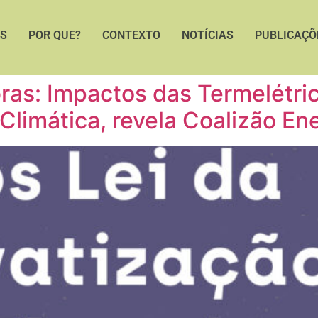
S
POR QUE?
CONTEXTO
NOTÍCIAS
PUBLICAÇÕ
bras: Impactos das Termelétri
limática, revela Coalizão En