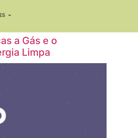
ES
cas a Gás e o
ergia Limpa