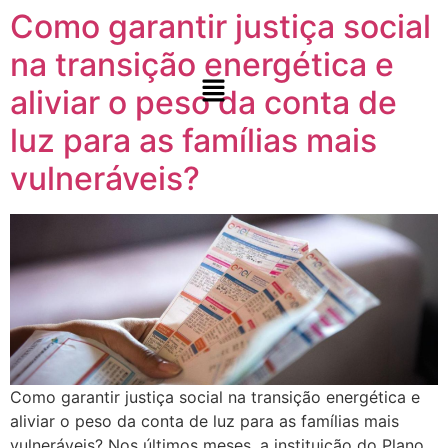
Como garantir justiça social
na transição energética e
aliviar o peso da conta de
luz para as famílias mais
vulneráveis?​
Como garantir justiça social na transição energética e aliviar o peso da conta de luz para as famílias mais vulneráveis? Nos últimos meses, a instituição do Plano Nacional de Transição Energética (PLANTE), a criação do Fórum Nacional de Transição Energética (FONTE) e a sanção das Leis do Marco Nacional do Hidrogênio de Baixo Carbono e Combustível do Futuro têm ganhado tração na agenda que discute o futuro energético brasileiro. Embora essas iniciativas tenham grande relevância, os desafios relacionados à adaptação climática ainda carecem de um debate mais aprofundado no contexto energético, especialmente dentro do parlamento. A conta de luz, um dos temas que mais despertam a atenção dos deputados e senadores, influencia diretamente a capacidade das famílias brasileiras, especialmente no Norte e Nordeste, de atenderem suas necessidades básicas, como alimentação, conforme o estudo “Justiça Energética – Pesquisa de Opinião Pública, publicado pelo Instituto Pólis. As famílias em maior vulnerabilidade socioeconômica, que dependem da energia para terem acesso à educação, conforto térmico e demais condições para ter uma boa qualidade de vida estão tendo dificuldades para pagarem suas contas todo mês. Na medida que o tempo passa, esse quadro vai se agravando gradativamente, exigindo uma revisão rápida que promova justiça tarifária com essa situação em mente. Com esse objetivo, três projetos de lei foram apresentados no parlamento em outubro, visando ampliar o debate de justiça social no processo de transição energética em curso. As propostas buscam: garantir a participação da sociedade civil e movimentos sociais no âmbito do Conselho Nacional de Política Energética (CNPE); definir o conceito de pobreza energética, bem como medidas para seu combate; e por fim, a atualização das faixas de consumo dos beneficiários da Tarifa Social de Energia Elétrica. Apresentadas pela deputada Carla Ayres (PT/SC), as iniciativas representam um primeiro passo para preencher a lacuna de discussão sobre inclusão social no Congresso Nacional, trazendo o tema para o centro de debate. E você, como acha que a transição energética pode promover justiça social e climática? Leia o estudo completo e compartilhe essa mensagem para ampliarmos o debate! Leia o Documento Anterior Notícias Como garantir justiça social na transição energética e aliviar o peso da conta de luz para as famílias mais vulneráveis?​ Como garantir justiça social na transição energética e aliviar o… Leia mais 21 de outubro de 2024 Consulta Pública: Coalizão Energia Limpa contribui com o MME sobre a operação em condição diferenciada de usinas termoelétricas para atendimento de potência no SIN Coalizão Energia Limpa contribui com o MME sobre a operação… Leia mais 7 de outubro de 2024 Posicionamento Crítico Crise Hídrica e Energia: Propostas para Aumentar a Resiliência do Sistema Elétrico no Horário de Ponta Posicionamento Crítico | Crise Hídrica e Resiliência Energética: Soluções para… Leia mais 26 de setembro de 2024 Organizações Lançam Posicionamento crítico à Nova Política Nacional de Transição Energética e ao Decreto “Gás para Empregar” Organizações Lançam Posicionamento crítico à Nova Política Nacional de Transição… Leia mais 4 de setembro de 2024 Coalizão Energia Limpa participa da Consulta Pública do MME sobre processo de licenciamento ambiental Coalizão Energia Limpa participa da Consulta Pública do MME sobre… Leia mais 29 de julho de 2024 Carregar mais Consulta Pública: Coalizão Energia Limpa contribui com o MME sobre a operação em condição diferenciada de usinas termoelétricas para atendimento de potência no SIN 7 de outubro de 2024.elementor-663 .elementor-element.elementor-element-146986ff{–display:flex;–flex-direction:column;–container-widget-width:100%;–container-widget-height:initial;–container-widget-flex-grow:0;–container-widget-align-self:initial;–flex-wrap-mobile:wrap;–background-transition:0.3s;}.elementor-widget-image .widget-image-caption{color:var( –e-global-color-text );font-family:var( –e-global-typography-text-font-family ), Sans-serif;font-size:var( –e-global-typography-text-font-size );font-weight:var( –e-global-typography-text-font-weight );}.elementor-663 .elementor-element.elementor-element-13ee6f7e > .elementor-widget-container{margin:-10px 0px 0px 0px;}.elementor-663 .elementor-element.elementor-element-18403a1f{–display:flex;–flex-direction:row;–container-widget-width:initial;–container-widget-height:100%;–container-widget-flex-grow:1;–container-widget-align-self:stretch;–flex-wrap-mobile:wrap;–gap:0px 16px;–background-transition:0.3s;–margin-top:0px;–margin-bottom:0px;–margin-left:0px;–margin-right:0px;–padding-top:0px;–padding-bottom:0px;–padding-left:0px;–padding-right:0px;}.elementor-663 .elementor-element.elementor-element-558f9ce4{–display:flex;–flex-direction:column;–container-widget-width:100%;–container-widget-height:initial;–container-widget-flex-grow:0;–container-widget-align-self:initial;–flex-wrap-mobile:wrap;–background-transition:0.3s;}.elementor-663 .elementor-element.elementor-element-558f9ce4.e-con{–flex-grow:0;–flex-shrink:0;}.elementor-widget-heading .elementor-heading-title{color:var( –e-global-color-primary );font-family:var( –e-global-typography-primary-font-family ), Sans-serif;font-size:var( –e-global-typography-primary-font-size );font-weight:var( –e-global-typography-primary-font-weight );}.elementor-663 .elementor-element.elementor-element-27733e87 .wpr-post-info-taxonomy a{display:inline-block;color:#605BE5;padding:0px 0px 0px 0px;margin:0px 0px 0px 0px;border-style:none;border-radius:0px 0px 0px 0px;}.elementor-663 .elementor-element.elementor-element-27733e87 .wpr-post-info-taxonomy > span:not(.wpr-post-info-text){display:inline-block;color:#605BE5;padding:0px 0px 0px 0px;margin:0px 0px 0px 0px;border-style:none;border-radius:0px 0px 0px 0px;}.elementor-663 .elementor-element.elementor-element-27733e87 .wpr-post-info-vertical li{padding-bottom:0px;margin-bottom:0px;}.elementor-663 .elementor-element.elementor-element-27733e87 .wpr-post-info-horizontal li{padding-right:0px;}.elementor-663 .elementor-element.elementor-element-27733e87 .wpr-post-info-horizontal li:after{right:calc(0px / 2);}.elementor-663 .elementor-element.elementor-element-27733e87 .wpr-post-info{text-align:center;}.elementor-663 .elementor-element.elementor-element-27733e87 .wpr-post-info li{color:#959595;}.elementor-663 .elementor-element.elementor-element-27733e87 .wpr-post-info li:not(.wpr-post-info-taxonomy):not(.wpr-post-info-custom-field) a{color:#959595;}.elementor-663 .elementor-element.elementor-element-27733e87 .wpr-post-info li:not(.wpr-post-info-taxonomy):not(.wpr-post-info-custom-field){font-size:12px;}.elementor-663 .elementor-element.elementor-element-27733e87 .wpr-post-info li a{transition-duration:0.1s;}.elementor-663 .elementor-element.elementor-element-27733e87 .avatar{border-radius:0px 0px 0px 0px;}.elementor-663 .elementor-element.elementor-element-27733e87 .wpr-post-info-taxonomy a, .elementor-663 .elementor-element.elementor-element-27733e87 .wpr-post-info-taxonomy > span:not(.wpr-post-info-text){font-size:15px;}.elementor-663 .elementor-element.elementor-element-27733e87 .wpr-post-info-taxonomy a:hover{color:#54595F;}.elementor-663 .elementor-element.elementor-element-27733e87 .wpr-post-info li:not(.wpr-post-info-custom-field) i{color:#333333;}.elementor-663 .elementor-element.elementor-element-27733e87 .wpr-post-info li:not(.wpr-post-info-custom-field) svg{fill:#333333;}.elementor-663 .elementor-element.elementor-element-27733e87 .wpr-post-info li i{font-size:16px;margin-right:5px;}.elementor-663 .elementor-element.elementor-element-27733e87 .wpr-post-info li svg{width:16px;height:16px;margin-right:5px;}.elementor-663 .elementor-element.elementor-element-27733e87 .wpr-post-info li .wpr-post-info-text{color:#333333;font-size:12px;}.elementor-663 .elementor-element.elementor-element-27733e87 .wpr-post-info li .wpr-post-info-text span{margin-right:10px;}.elementor-663 .elementor-element.elementor-element-27733e87.elementor-element{–align-self:flex-start;}.elementor-widget-text-editor{color:var( –e-global-color-text );font-family:var( –e-global-typography-text-font-family ), Sans-serif;font-size:var( –e-global-typography-text-font-size );font-weight:var( –e-global-typography-text-font-weight );}.elementor-widget-text-editor.elementor-drop-cap-view-stacked .elementor-drop-cap{background-color:var( –e-global-color-primary );}.elementor-widget-text-editor.elementor-drop-cap-view-framed .elementor-drop-cap, .elementor-widget-text-editor.elementor-drop-cap-view-default .elementor-drop-cap{color:var( –e-global-color-primary );border-color:var( –e-global-color-primary );}.elementor-663 .elementor-element.elementor-element-43032981{text-align:justify;color:#646464;}.elementor-663 .elementor-element.elementor-element-43032981 > .elementor-widget-container{margin:10px 10px 10px 10px;padding:10px 10px 10px 10px;}.elementor-663 .elementor-element.elementor-element-63faaa66 .wpr-post-navigation-wrap{border-color:#e8e8e8;border-width:1px 0 1px 0;}.elementor-663 .elementor-element.elementor-element-63faaa66 .wpr-post-nav-divider{background-color:#e8e8e8;width:1px;}.elementor-663 .elementor-element.elementor-element-63faaa66 .wpr-post-navigation-wrap.wpr-post-nav-dividers{padding:0px 0px 0px 0px;}.elementor-663 .elementor-element.elementor-element-63faaa66 .wpr-post-nav-bg-images .wpr-post-navigation{padding:0px 0px 0px 0px;}.elementor-663 .elementor-element.elementor-element-63faaa66 .wpr-post-navigation i{color:#605BE5;border-color:#E8E8E8;transition:color 0.5s, background-color 0.5s, border-color 0.5s;font-size:7px;width:40px;height:50px;line-height:50px;border-style:none;border-radius:0px 0px 0px 0px;}.elementor-663 .elementor-element.elementor-element-63faaa66 .wpr-post-navigation svg path{color:#605BE5;}.elementor-663 .elementor-element.elementor-element-63faaa66 .wpr-posts-navigation-svg-wrapper svg{fill:#605BE5;transition:fill 0.