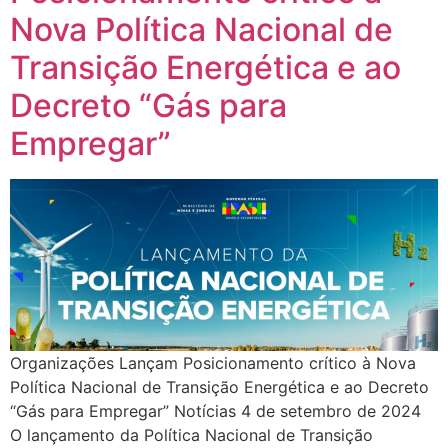
Nova Política Nacional de
Transição Energética e ao
Decreto “Gás para
Empregar”
Organizações Lançam Posicionamento crítico à Nova Política Nacional de Transição Energética e ao Decreto “Gás para Empregar” Notícias 4 de setembro de 2024 O lançamento da Política Nacional de Transição Energética (PNTE) e do decreto “Gás para Empregar”, realizado pelo governo federal, gerou preocupações entre especialistas e organizações da sociedade civil, como o Observatório do Clima e a Coalizão Energia Limpa. Embora sejam reconhecidos os esforços para promover um futuro sustentável, há questionamentos sobre a falta de ambição e clareza das medidas propostas, especialmente no que diz respeito à inclusão da sociedade civil no processo de decisão e ao impacto sobre comunidades vulneráveis. A PNTE, que deveria guiar o país na transição para energias renováveis, apresenta diretrizes vagas e sem mecanismos claros de implementação. Ao mesmo tempo, o incentivo à expansão do mercado de gás natural, previsto no decreto “Gás para Empregar”, é visto como um obstáculo à verdadeira transição energética, ao perpetuar o uso de combustíveis fósseis. A exclusão de ambientalistas e representantes da sociedade civil nas discussões sobre o decreto também levanta sérios questionamentos sobre a transparência e participação democrática no processo. Para uma análise mais detalhada dessas iniciativas e suas possíveis consequências para o futuro energético do Brasil, confira o posicionamento oficial completo das organizações envolvidas, disponível no link a seguir. Posicionamento-_Gas-para-Empregar-Politica-Nacional-de-Transicao-Energetica Foto: Dinho Mendes / Itaipu Binacional AnteriorPróximo Como garantir justiça social na transição energética e aliviar o peso da conta de luz para as famílias mais vulneráveis?​ Como garantir justiça social na transição energética e aliviar o… Leia mais Renata Sembay21 de outubro de 2024 Consulta Pública: Coalizão Energia Limpa contribui com o MME sobre a operação em condição diferenciada de usinas termoelétricas para atendimento de potência no SIN Coalizão Energia Limpa contribui com o MME sobre a operação… Leia mais Rodrigp Pimenta7 de outubro de 2024 Coalizão Energia Limpa alerta sobre possível crise energética ainda este ano Coalizão Energia Limpa alerta sobre possível crise energética ainda este… Leia mais Rodrigp Pimenta26 de setembro de 2024 Posicionamento Crítico Crise Hídrica e Energia: Propostas para Aumentar a Resiliência do Sistema Elétrico no Horário de Ponta Posicionamento Crítico | Crise Hídrica e Resiliência Energética: Soluções para… Leia mais Renata Sembay26 de setembro de 2024 Organizações Lançam Posicionamento crítico à Nova Política Nacional de Transição Energética e ao Decreto “Gás para Empregar” Organizações Lançam Posicionamento crítico à Nova Política Nacional de Transição… Leia mais Renata Sembay4 de setembro de 2024 Carregar mais Integração de Energias Renováveis ao Sistema Elétrico Brasileiros 15 de agosto de 2024.elementor-849 .elementor-element.elementor-element-4b58140c{–display:flex;–flex-direction:column;–container-widget-width:100%;–container-widget-height:initial;–container-widget-flex-grow:0;–container-widget-align-self:initial;–flex-wrap-mobile:wrap;–background-transition:0.3s;}.elementor-widget-image .widget-image-caption{color:var( –e-global-color-text );font-family:var( –e-global-typography-text-font-family ), Sans-serif;font-size:var( –e-global-typography-text-font-size );font-weight:var( –e-global-typography-text-font-weight );}.elementor-849 .elementor-element.elementor-element-4de3c7a4 > .elementor-widget-container{margin:-10px 0px 0px 0px;}.elementor-849 .elementor-element.elementor-element-5b0c3515{–display:flex;–flex-direction:row;–container-widget-width:initial;–container-widget-height:100%;–container-widget-flex-grow:1;–container-widget-align-self:stretch;–flex-wrap-mobile:wrap;–gap:0px 0px;–background-transition:0.3s;}.elementor-849 .elementor-element.elementor-element-4a0b3582{–display:flex;–flex-direction:column;–container-widget-width:100%;–container-widget-height:initial;–container-widget-flex-grow:0;–container-widget-align-self:initial;–flex-wrap-mobile:wrap;–background-transition:0.3s;}.elementor-849 .elementor-element.elementor-element-4a0b3582.e-con{–flex-grow:0;–flex-shrink:0;}.elementor-widget-heading .elementor-heading-title{color:var( –e-global-color-primary );font-family:var( –e-global-typography-primary-font-family ), Sans-serif;font-size:var( –e-global-typography-primary-font-size );font-weight:var( –e-global-typography-primary-font-weight );}.elementor-widget-text-editor{color:var( –e-global-color-text );font-family:var( –e-global-typography-text-font-family ), Sans-serif;font-size:var( –e-global-typography-text-font-size );font-weight:var( –e-global-typography-text-font-weight );}.elementor-widget-text-editor.elementor-drop-cap-view-stacked .elementor-drop-cap{background-color:var( –e-global-color-primary );}.elementor-widget-text-editor.elementor-drop-cap-view-framed .elementor-drop-cap, .elementor-widget-text-editor.elementor-drop-cap-view-default .elementor-drop-cap{color:var( –e-global-color-primary );border-color:var( –e-global-color-primary );}.elementor-849 .elementor-element.elementor-element-62327620{text-align:justify;color:#646464;}.elementor-849 .elementor-element.elementor-element-62327620 > .elementor-widget-container{margin:10px 10px 10px 10px;padding:10px 10px 10px 10px;}.elementor-widget-button .elementor-button{font-family:var( –e-global-typography-accent-font-family ), Sans-serif;font-size:var( –e-global-typography-accent-font-size );font-weight:var( –e-global-typography-accent-font-weight );background-color:var( –e-global-color-accent );}.elementor-849 .elementor-element.elementor-element-ee238a2 .elementor-button{font-family:”Roboto”, Sans-serif;font-size:30px;font-weight:500;text-decoration:none;}.elementor-849 .elementor-element.elementor-element-1b4e96ce .wpr-post-navigation-wrap{border-color:#e8e8e8;border-width:1px 0 1px 0;}.elementor-849 .elementor-element.elementor-element-1b4e96ce .wpr-post-nav-divider{background-color:#e8e8e8;width:1px;}.elementor-849 .elementor-element.elementor-element-1b4e96ce .wpr-post-navigation-wrap.wpr-post-nav-dividers{padding:0px 0px 0px 0px;}.elementor-849 .elementor-element.elementor-element-1b4e96ce .wpr-post-nav-bg-images .wpr-post-navigation{padding:0px 0px 0px 0px;}.elementor-849 .elementor-element.elementor-element-1b4e96ce .wpr-post-navigation i{color:#605BE5;border-color:#E8E8E8;transition:color 0.5s, background-color 0.5s, border-color 0.5s;font-size:7px;width:40px;height:50px;line-height:50px;border-style:none;border-radius:0px 0px 0px 0px;}.elementor-849 .elementor-element.elementor-element-1b4e96ce .wpr-post-navigation svg path{color:#605BE5;}.elementor-849 .elementor-element.elementor-element-1b4e96ce .wpr-posts-navigation-svg-wrapper svg{fill:#605BE5;transition:fill 0.5s;}.elementor-849 .elementor-element.elementor-element-1b4e96ce .wpr-posts-navigation-svg-wrapper{border-color:#E8E8E8;transition:background-color 0.5s, border-color 0.5s;width:40px;height:50px;border-style:none;border-radius:0px 0px 0px 0px;}.elementor-849 .elementor-element.elementor-element-1b4e96ce .wpr-post-nav-fixed.wpr-post-nav-hover img{transition:all 0.5s ease;}.elementor-849 .elementor-element.elementor-element-1b4e96ce .wpr-post-navigation svg{width:7px;}.elementor-849 .elementor-element.elementor-element-1b4e96ce .wpr-post-navigation-wrap i{font-size:7px;width:40px;height:50px;line-height:50px;}.elementor-849 .elementor-element.elementor-element-1b4e96ce .wpr-post-navigation-wrap svg{width:7px;}.elementor-849 .elementor-element.elementor-element-1b4e96ce .wpr-post-nav-fixed.wpr-post-nav-prev img{left:40px;}.elementor-849 .elementor-element.elementor-element-1b4e96ce .wpr-post-nav-fixed.wpr-post-nav-next img{right:40px;}.elementor-849 .elementor-element.elementor-element-1b4e96ce .wpr-post-nav-fixed.wpr-post-navigation img{height:50px;}.elementor-849 .elementor-element.elementor-element-1b4e96ce .wpr-post-nav-prev i{margin-right:0px;}.elementor-849 .elementor-element.elementor-element-1b4e96ce .wpr-post-nav-prev .wpr-posts-navigation-svg-wrapper{margin-right:0px;}.elementor-849 .elementor-element.elementor-element-1b4e96ce .wpr-post-nav-next i{margin-left:0px;}.elementor-849 .elementor-element.elementor-element-1b4e96ce .wpr-post-nav-next .wpr-posts-navigation-svg-wrapper{margin-left:0px;}.elementor-849 .elementor-element.elementor-element-1b4e96ce .wpr-post-nav-labels span{color:#605BE5;font-size:15px;transition:color 0.5s;}.elementor-849 .elementor-element.elementor-element-1b4e96ce .wpr-post-nav-labels span:hover{color:#54595f;}.elementor-849 .elementor-element.elementor-element-a3e128{–display:flex;–flex-direction:column;–container-widget-width:100%;–container-widget-height:initial;–container-widget-flex-grow:0;–container-widget-align-self:initial;–flex-wrap-mobile:wrap;–background-transition:0.3s;}.elementor-849 .elementor-element.elementor-element-adea8cf .elementor-heading-title{font-family:”Roboto”, Sans-serif;font-size:38px;font-weight:600;}.elementor-849 .elementor-element.elementor-element-adea8cf > .elementor-widget-container{margin:10px 10px 10px 10px;padding:5px 5px 5px 5px;}.elementor-widget-eael-post-grid .eael-meta-posted-on{font-family:var( –e-global-typography-text-font-family ), Sans-serif;font-size:var( –e-global-typography-text-font-size );font-weight:var( –e-global-typography-text-font-weight );}.elementor-widget-eael-post-grid .eael-entry-meta > span{font-family:var( –e-global-typography-text-font-family ), Sans-serif;font-size:var( –e-global-typography-text-font-size );font-weight:var( –e-global-typography-text-font-weight );}.elementor-widget-eael-post-grid .eael-entry-title, .elementor-widget-eael-post-grid .eael-entry-title a{font-family:var( –e-global-typography-primary-font-family ), Sans-serif;font-size:var( –e-global-typography-primary-font-size );font-weight:var( –e-global-typography-primary-font-weight );}.elementor-widget-eael-post-grid