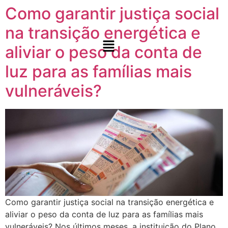
Como garantir justiça social
na transição energética e
aliviar o peso da conta de
luz para as famílias mais
vulneráveis?​
Como garantir justiça social na transição energética e aliviar o peso da conta de luz para as famílias mais vulneráveis? Nos últimos meses, a instituição do Plano Nacional de Transição Energética (PLANTE), a criação do Fórum Nacional de Transição Energética (FONTE) e a sanção das Leis do Marco Nacional do Hidrogênio de Baixo Carbono e Combustível do Futuro têm ganhado tração na agenda que discute o futuro energético brasileiro. Embora essas iniciativas tenham grande relevância, os desafios relacionados à adaptação climática ainda carecem de um debate mais aprofundado no contexto energético, especialmente dentro do parlamento. A conta de luz, um dos temas que mais despertam a atenção dos deputados e senadores, influencia diretamente a capacidade das famílias brasileiras, especialmente no Norte e Nordeste, de atenderem suas necessidades básicas, como alimentação, conforme o estudo “Justiça Energética – Pesquisa de Opinião Pública, publicado pelo Instituto Pólis. As famílias em maior vulnerabilidade socioeconômica, que dependem da energia para terem acesso à educação, conforto térmico e demais condições para ter uma boa qualidade de vida estão tendo dificuldades para pagarem suas contas todo mês. Na medida que o tempo passa, esse quadro vai se agravando gradativamente, exigindo uma revisão rápida que promova justiça tarifária com essa situação em mente. Com esse objetivo, três projetos de lei foram apresentados no parlamento em outubro, visando ampliar o debate de justiça social no processo de transição energética em curso. As propostas buscam: garantir a participação da sociedade civil e movimentos sociais no âmbito do Conselho Nacional de Política Energética (CNPE); definir o conceito de pobreza energética, bem como medidas para seu combate; e por fim, a atualização das faixas de consumo dos beneficiários da Tarifa Social de Energia Elétrica. Apresentadas pela deputada Carla Ayres (PT/SC), as iniciativas representam um primeiro passo para preencher a lacuna de discussão sobre inclusão social no Congresso Nacional, trazendo o tema para o centro de debate. E você, como acha que a transição energética pode promover justiça social e climática? Leia o estudo completo e compartilhe essa mensagem para ampliarmos o debate! Leia o Documento Anterior Notícias Como garantir justiça social na transição energética e aliviar o peso da conta de luz para as famílias mais vulneráveis?​ Como garantir justiça social na transição energética e aliviar o… Leia mais 21 de outubro de 2024 Consulta Pública: Coalizão Energia Limpa contribui com o MME sobre a operação em condição diferenciada de usinas termoelétricas para atendimento de potência no SIN Coalizão Energia Limpa contribui com o MME sobre a operação… Leia mais 7 de outubro de 2024 Posicionamento Crítico Crise Hídrica e Energia: Propostas para Aumentar a Resiliência do Sistema Elétrico no Horário de Ponta Posicionamento Crítico | Crise Hídrica e Resiliência Energética: Soluções para… Leia mais 26 de setembro de 2024 Organizações Lançam Posicionamento crítico à Nova Política Nacional de Transição Energética e ao Decreto “Gás para Empregar” Organizações Lançam Posicionamento crítico à Nova Política Nacional de Transição… Leia mais 4 de setembro de 2024 Coalizão Energia Limpa participa da Consulta Pública do MME sobre processo de licenciamento ambiental Coalizão Energia Limpa participa da Consulta Pública do MME sobre… Leia mais 29 de julho de 2024 Carregar mais Consulta Pública: Coalizão Energia Limpa contribui com o MME sobre a operação em condição diferenciada de usinas termoelétricas para atendimento de potência no SIN 7 de outubro de 2024.elementor-663 .elementor-element.elementor-element-146986ff{–display:flex;–flex-direction:column;–container-widget-width:100%;–container-widget-height:initial;–container-widget-flex-grow:0;–container-widget-align-self:initial;–flex-wrap-mobile:wrap;–background-transition:0.3s;}.elementor-widget-image .widget-image-caption{color:var( –e-global-color-text );font-family:var( –e-global-typography-text-font-family ), Sans-serif;font-size:var( –e-global-typography-text-font-size );font-weight:var( –e-global-typography-text-font-weight );}.elementor-663 .elementor-element.elementor-element-13ee6f7e > .elementor-widget-container{margin:-10px 0px 0px 0px;}.elementor-663 .elementor-element.elementor-element-18403a1f{–display:flex;–flex-direction:row;–container-widget-width:initial;–container-widget-height:100%;–container-widget-flex-grow:1;–container-widget-align-self:stretch;–flex-wrap-mobile:wrap;–gap:0px 16px;–background-transition:0.3s;–margin-top:0px;–margin-bottom:0px;–margin-left:0px;–margin-right:0px;–padding-top:0px;–padding-bottom:0px;–padding-left:0px;–padding-right:0px;}.elementor-663 .elementor-element.elementor-element-558f9ce4{–display:flex;–flex-direction:column;–container-widget-width:100%;–container-widget-height:initial;–container-widget-flex-grow:0;–container-widget-align-self:initial;–flex-wrap-mobile:wrap;–background-transition:0.3s;}.elementor-663 .elementor-element.elementor-element-558f9ce4.e-con{–flex-grow:0;–flex-shrink:0;}.elementor-widget-heading .elementor-heading-title{color:var( –e-global-color-primary );font-family:var( –e-global-typography-primary-font-family ), Sans-serif;font-size:var( –e-global-typography-primary-font-size );font-weight:var( –e-global-typography-primary-font-weight );}.elementor-663 .elementor-element.elementor-element-27733e87 .wpr-post-info-taxonomy a{display:inline-block;color:#605BE5;padding:0px 0px 0px 0px;margin:0px 0px 0px 0px;border-style:none;border-radius:0px 0px 0px 0px;}.elementor-663 .elementor-element.elementor-element-27733e87 .wpr-post-info-taxonomy > span:not(.wpr-post-info-text){display:inline-block;color:#605BE5;padding:0px 0px 0px 0px;margin:0px 0px 0px 0px;border-style:none;border-radius:0px 0px 0px 0px;}.elementor-663 .elementor-element.elementor-element-27733e87 .wpr-post-info-vertical li{padding-bottom:0px;margin-bottom:0px;}.elementor-663 .elementor-element.elementor-element-27733e87 .wpr-post-info-horizontal li{padding-right:0px;}.elementor-663 .elementor-element.elementor-element-27733e87 .wpr-post-info-horizontal li:after{right:calc(0px / 2);}.elementor-663 .elementor-element.elementor-element-27733e87 .wpr-post-info{text-align:center;}.elementor-663 .elementor-element.elementor-element-27733e87 .wpr-post-info li{color:#959595;}.elementor-663 .elementor-element.elementor-element-27733e87 .wpr-post-info li:not(.wpr-post-info-taxonomy):not(.wpr-post-info-custom-field) a{color:#959595;}.elementor-663 .elementor-element.elementor-element-27733e87 .wpr-post-info li:not(.wpr-post-info-taxonomy):not(.wpr-post-info-custom-field){font-size:12px;}.elementor-663 .elementor-element.elementor-element-27733e87 .wpr-post-info li a{transition-duration:0.1s;}.elementor-663 .elementor-element.elementor-element-27733e87 .avatar{border-radius:0px 0px 0px 0px;}.elementor-663 .elementor-element.elementor-element-27733e87 .wpr-post-info-taxonomy a, .elementor-663 .elementor-element.elementor-element-27733e87 .wpr-post-info-taxonomy > span:not(.wpr-post-info-text){font-size:15px;}.elementor-663 .elementor-element.elementor-element-27733e87 .wpr-post-info-taxonomy a:hover{color:#54595F;}.elementor-663 .elementor-element.elementor-element-27733e87 .wpr-post-info li:not(.wpr-post-info-custom-field) i{color:#333333;}.elementor-663 .elementor-element.elementor-element-27733e87 .wpr-post-info li:not(.wpr-post-info-custom-field) svg{fill:#333333;}.elementor-663 .elementor-element.elementor-element-27733e87 .wpr-post-info li i{font-size:16px;margin-right:5px;}.elementor-663 .elementor-element.elementor-element-27733e87 .wpr-post-info li svg{width:16px;height:16px;margin-right:5px;}.elementor-663 .elementor-element.elementor-element-27733e87 .wpr-post-info li .wpr-post-info-text{color:#333333;font-size:12px;}.elementor-663 .elementor-element.elementor-element-27733e87 .wpr-post-info li .wpr-post-info-text span{margin-right:10px;}.elementor-663 .elementor-element.elementor-element-27733e87.elementor-element{–align-self:flex-start;}.elementor-widget-text-editor{color:var( –e-global-color-text );font-family:var( –e-global-typography-text-font-family ), Sans-serif;font-size:var( –e-global-typography-text-font-size );font-weight:var( –e-global-typography-text-font-weight );}.elementor-widget-text-editor.elementor-drop-cap-view-stacked .elementor-drop-cap{background-color:var( –e-global-color-primary );}.elementor-widget-text-editor.elementor-drop-cap-view-framed .elementor-drop-cap, .elementor-widget-text-editor.elementor-drop-cap-view-default .elementor-drop-cap{color:var( –e-global-color-primary );border-color:var( –e-global-color-primary );}.elementor-663 .elementor-element.elementor-element-43032981{text-align:justify;color:#646464;}.elementor-663 .elementor-element.elementor-element-43032981 > .elementor-widget-container{margin:10px 10px 10px 10px;padding:10px 10px 10px 10px;}.elementor-663 .elementor-element.elementor-element-63faaa66 .wpr-post-navigation-wrap{border-color:#e8e8e8;border-width:1px 0 1px 0;}.elementor-663 .elementor-element.elementor-element-63faaa66 .wpr-post-nav-divider{background-color:#e8e8e8;width:1px;}.elementor-663 .elementor-element.elementor-element-63faaa66 .wpr-post-navigation-wrap.wpr-post-nav-dividers{padding:0px 0px 0px 0px;}.elementor-663 .elementor-element.elementor-element-63faaa66 .wpr-post-nav-bg-images .wpr-post-navigation{padding:0px 0px 0px 0px;}.elementor-663 .elementor-element.elementor-element-63faaa66 .wpr-post-navigation i{color:#605BE5;border-color:#E8E8E8;transition:color 0.5s, background-color 0.5s, border-color 0.5s;font-size:7px;width:40px;height:50px;line-height:50px;border-style:none;border-radius:0px 0px 0px 0px;}.elementor-663 .elementor-element.elementor-element-63faaa66 .wpr-post-navigation svg path{color:#605BE5;}.elementor-663 .elementor-element.elementor-element-63faaa66 .wpr-posts-navigation-svg-wrapper svg{fill:#605BE5;transition:fill 0.