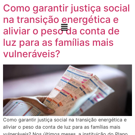
Como garantir justiça social
na transição energética e
aliviar o peso da conta de
luz para as famílias mais
vulneráveis?​
Como garantir justiça social na transição energética e aliviar o peso da conta de luz para as famílias mais vulneráveis? Nos últimos meses, a instituição do Plano Nacional de Transição Energética (PLANTE), a criação do Fórum Nacional de Transição Energética (FONTE) e a sanção das Leis do Marco Nacional do Hidrogênio de Baixo Carbono e Combustível do Futuro têm ganhado tração na agenda que discute o futuro energético brasileiro. Embora essas iniciativas tenham grande relevância, os desafios relacionados à adaptação climática ainda carecem de um debate mais aprofundado no contexto energético, especialmente dentro do parlamento. A conta de luz, um dos temas que mais despertam a atenção dos deputados e senadores, influencia diretamente a capacidade das famílias brasileiras, especialmente no Norte e Nordeste, de atenderem suas necessidades básicas, como alimentação, conforme o estudo “Justiça Energética – Pesquisa de Opinião Pública, publicado pelo Instituto Pólis. As famílias em maior vulnerabilidade socioeconômica, que dependem da energia para terem acesso à educação, conforto térmico e demais condições para ter uma boa qualidade de vida estão tendo dificuldades para pagarem suas contas todo mês. Na medida que o tempo passa, esse quadro vai se agravando gradativamente, exigindo uma revisão rápida que promova justiça tarifária com essa situação em mente. Com esse objetivo, três projetos de lei foram apresentados no parlamento em outubro, visando ampliar o debate de justiça social no processo de transição energética em curso. As propostas buscam: garantir a participação da sociedade civil e movimentos sociais no âmbito do Conselho Nacional de Política Energética (CNPE); definir o conceito de pobreza energética, bem como medidas para seu combate; e por fim, a atualização das faixas de consumo dos beneficiários da Tarifa Social de Energia Elétrica. Apresentadas pela deputada Carla Ayres (PT/SC), as iniciativas representam um primeiro passo para preencher a lacuna de discussão sobre inclusão social no Congresso Nacional, trazendo o tema para o centro de debate. E você, como acha que a transição energética pode promover justiça social e climática? Leia o estudo completo e compartilhe essa mensagem para ampliarmos o debate! Leia o Documento Anterior Notícias Como garantir justiça social na transição energética e aliviar o peso da conta de luz para as famílias mais vulneráveis?​ Como garantir justiça social na transição energética e aliviar o… Leia mais 21 de outubro de 2024 Consulta Pública: Coalizão Energia Limpa contribui com o MME sobre a operação em condição diferenciada de usinas termoelétricas para atendimento de potência no SIN Coalizão Energia Limpa contribui com o MME sobre a operação… Leia mais 7 de outubro de 2024 Posicionamento Crítico Crise Hídrica e Energia: Propostas para Aumentar a Resiliência do Sistema Elétrico no Horário de Ponta Posicionamento Crítico | Crise Hídrica e Resiliência Energética: Soluções para… Leia mais 26 de setembro de 2024 Organizações Lançam Posicionamento crítico à Nova Política Nacional de Transição Energética e ao Decreto “Gás para Empregar” Organizações Lançam Posicionamento crítico à Nova Política Nacional de Transição… Leia mais 4 de setembro de 2024 Coalizão Energia Limpa participa da Consulta Pública do MME sobre processo de licenciamento ambiental Coalizão Energia Limpa participa da Consulta Pública do MME sobre… Leia mais 29 de julho de 2024 Carregar mais Consulta Pública: Coalizão Energia Limpa contribui com o MME sobre a operação em condição diferenciada de usinas termoelétricas para atendimento de potência no SIN 7 de outubro de 2024.elementor-663 .elementor-element.elementor-element-146986ff{–display:flex;–flex-direction:column;–container-widget-width:100%;–container-widget-height:initial;–container-widget-flex-grow:0;–container-widget-align-self:initial;–flex-wrap-mobile:wrap;–background-transition:0.3s;}.elementor-widget-image .widget-image-caption{color:var( –e-global-color-text );font-family:var( –e-global-typography-text-font-family ), Sans-serif;font-size:var( –e-global-typography-text-font-size );font-weight:var( –e-global-typography-text-font-weight );}.elementor-663 .elementor-element.elementor-element-13ee6f7e > .elementor-widget-container{margin:-10px 0px 0px 0px;}.elementor-663 .elementor-element.elementor-element-18403a1f{–display:flex;–flex-direction:row;–container-widget-width:initial;–container-widget-height:100%;–container-widget-flex-grow:1;–container-widget-align-self:stretch;–flex-wrap-mobile:wrap;–gap:0px 16px;–background-transition:0.3s;–margin-top:0px;–margin-bottom:0px;–margin-left:0px;–margin-right:0px;–padding-top:0px;–padding-bottom:0px;–padding-left:0px;–padding-right:0px;}.elementor-663 .elementor-element.elementor-element-558f9ce4{–display:flex;–flex-direction:column;–container-widget-width:100%;–container-widget-height:initial;–container-widget-flex-grow:0;–container-widget-align-self:initial;–flex-wrap-mobile:wrap;–background-transition:0.3s;}.elementor-663 .elementor-element.elementor-element-558f9ce4.e-con{–flex-grow:0;–flex-shrink:0;}.elementor-widget-heading .elementor-heading-title{color:var( –e-global-color-primary );font-family:var( –e-global-typography-primary-font-family ), Sans-serif;font-size:var( –e-global-typography-primary-font-size );font-weight:var( –e-global-typography-primary-font-weight );}.elementor-663 .elementor-element.elementor-element-27733e87 .wpr-post-info-taxonomy a{display:inline-block;color:#605BE5;padding:0px 0px 0px 0px;margin:0px 0px 0px 0px;border-style:none;border-radius:0px 0px 0px 0px;}.elementor-663 .elementor-element.elementor-element-27733e87 .wpr-post-info-taxonomy > span:not(.wpr-post-info-text){display:inline-block;color:#605BE5;padding:0px 0px 0px 0px;margin:0px 0px 0px 0px;border-style:none;border-radius:0px 0px 0px 0px;}.elementor-663 .elementor-element.elementor-element-27733e87 .wpr-post-info-vertical li{padding-bottom:0px;margin-bottom:0px;}.elementor-663 .elementor-element.elementor-element-27733e87 .wpr-post-info-horizontal li{padding-right:0px;}.elementor-663 .elementor-element.elementor-element-27733e87 .wpr-post-info-horizontal li:after{right:calc(0px / 2);}.elementor-663 .elementor-element.elementor-element-27733e87 .wpr-post-info{text-align:center;}.elementor-663 .elementor-element.elementor-element-27733e87 .wpr-post-info li{color:#959595;}.elementor-663 .elementor-element.elementor-element-27733e87 .wpr-post-info li:not(.wpr-post-info-taxonomy):not(.wpr-post-info-custom-field) a{color:#959595;}.elementor-663 .elementor-element.elementor-element-27733e87 .wpr-post-info li:not(.wpr-post-info-taxonomy):not(.wpr-post-info-custom-field){font-size:12px;}.elementor-663 .elementor-element.elementor-element-27733e87 .wpr-post-info li a{transition-duration:0.1s;}.elementor-663 .elementor-element.elementor-element-27733e87 .avatar{border-radius:0px 0px 0px 0px;}.elementor-663 .elementor-element.elementor-element-27733e87 .wpr-post-info-taxonomy a, .elementor-663 .elementor-element.elementor-element-27733e87 .wpr-post-info-taxonomy > span:not(.wpr-post-info-text){font-size:15px;}.elementor-663 .elementor-element.elementor-element-27733e87 .wpr-post-info-taxonomy a:hover{color:#54595F;}.elementor-663 .elementor-element.elementor-element-27733e87 .wpr-post-info li:not(.wpr-post-info-custom-field) i{color:#333333;}.elementor-663 .elementor-element.elementor-element-27733e87 .wpr-post-info li:not(.wpr-post-info-custom-field) svg{fill:#333333;}.elementor-663 .elementor-element.elementor-element-27733e87 .wpr-post-info li i{font-size:16px;margin-right:5px;}.elementor-663 .elementor-element.elementor-element-27733e87 .wpr-post-info li svg{width:16px;height:16px;margin-right:5px;}.elementor-663 .elementor-element.elementor-element-27733e87 .wpr-post-info li .wpr-post-info-text{color:#333333;font-size:12px;}.elementor-663 .elementor-element.elementor-element-27733e87 .wpr-post-info li .wpr-post-info-text span{margin-right:10px;}.elementor-663 .elementor-element.elementor-element-27733e87.elementor-element{–align-self:flex-start;}.elementor-widget-text-editor{color:var( –e-global-color-text );font-family:var( –e-global-typography-text-font-family ), Sans-serif;font-size:var( –e-global-typography-text-font-size );font-weight:var( –e-global-typography-text-font-weight );}.elementor-widget-text-editor.elementor-drop-cap-view-stacked .elementor-drop-cap{background-color:var( –e-global-color-primary );}.elementor-widget-text-editor.elementor-drop-cap-view-framed .elementor-drop-cap, .elementor-widget-text-editor.elementor-drop-cap-view-default .elementor-drop-cap{color:var( –e-global-color-primary );border-color:var( –e-global-color-primary );}.elementor-663 .elementor-element.elementor-element-43032981{text-align:justify;color:#646464;}.elementor-663 .elementor-element.elementor-element-43032981 > .elementor-widget-container{margin:10px 10px 10px 10px;padding:10px 10px 10px 10px;}.elementor-663 .elementor-element.elementor-element-63faaa66 .wpr-post-navigation-wrap{border-color:#e8e8e8;border-width:1px 0 1px 0;}.elementor-663 .elementor-element.elementor-element-63faaa66 .wpr-post-nav-divider{background-color:#e8e8e8;width:1px;}.elementor-663 .elementor-element.elementor-element-63faaa66 .wpr-post-navigation-wrap.wpr-post-nav-dividers{padding:0px 0px 0px 0px;}.elementor-663 .elementor-element.elementor-element-63faaa66 .wpr-post-nav-bg-images .wpr-post-navigation{padding:0px 0px 0px 0px;}.elementor-663 .elementor-element.elementor-element-63faaa66 .wpr-post-navigation i{color:#605BE5;border-color:#E8E8E8;transition:color 0.5s, background-color 0.5s, border-color 0.5s;font-size:7px;width:40px;height:50px;line-height:50px;border-style:none;border-radius:0px 0px 0px 0px;}.elementor-663 .elementor-element.elementor-element-63faaa66 .wpr-post-navigation svg path{color:#605BE5;}.elementor-663 .elementor-element.elementor-element-63faaa66 .wpr-posts-navigation-svg-wrapper svg{fill:#605BE5;transition:fill 0.