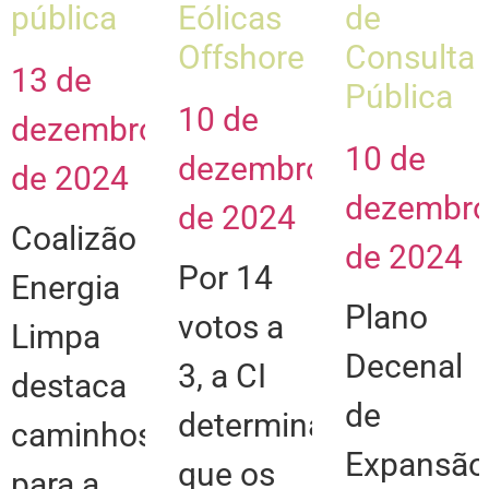
pública
Eólicas
de
Offshore
Consulta
13 de
Pública
10 de
dezembro
10 de
dezembro
de 2024
dezembr
de 2024
Coalizão
de 2024
Por 14
Energia
Plano
votos a
Limpa
Decenal
3, a CI
destaca
de
determina
caminhos
Expansão
que os
para a