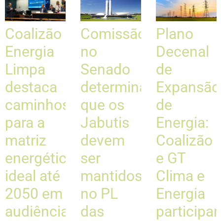
Coalizão
Comissão
Plano
Energia
no
Decenal
Limpa
Senado
de
destaca
determina
Expansão
caminhos
que os
de
para a
Jabutis
Energia:
matriz
devem
Coalizão
energética
ser
e GT
ideal até
mantidos
Clima e
2050 em
no PL
Energia
audiência
das
participa