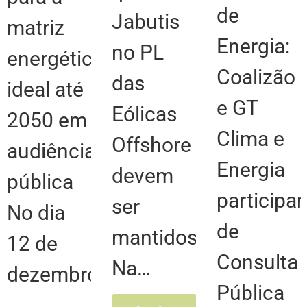
de
Jabutis
matriz
Energia:
no PL
energética
Coalizão
das
ideal até
e GT
Eólicas
2050 em
Clima e
Offshore
audiência
Energia
devem
pública
participa
ser
No dia
de
mantidos
12 de
Consulta
Na…
dezembro,
Pública
…