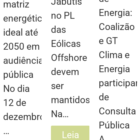
Jabutis
matriz
Energia:
no PL
energética
Coalizão
das
ideal até
e GT
Eólicas
2050 em
Clima e
Offshore
audiência
Energia
devem
pública
participa
ser
No dia
de
mantidos
12 de
Consulta
Na…
dezembro,
Pública
…
Leia
A