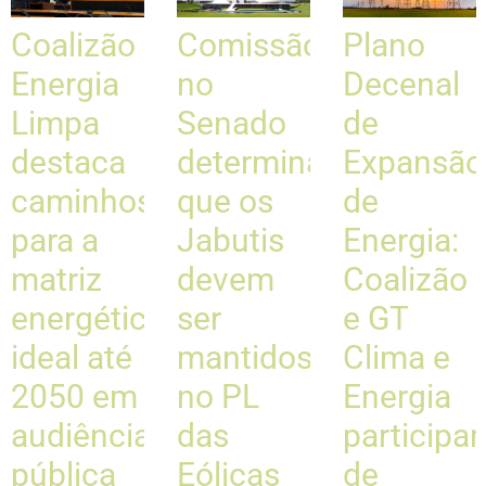
Coalizão
Comissão
Plano
Energia
no
Decenal
Limpa
Senado
de
destaca
determina
Expansão
caminhos
que os
de
para a
Jabutis
Energia:
matriz
devem
Coalizão
energética
ser
e GT
ideal até
mantidos
Clima e
2050 em
no PL
Energia
audiência
das
participa
pública
Eólicas
de