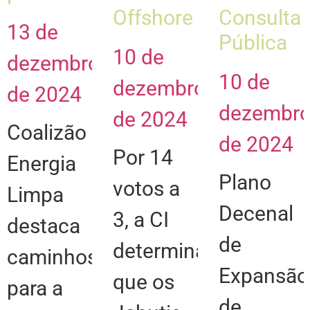
Offshore
Consulta
13 de
Pública
10 de
dezembro
10 de
dezembro
de 2024
dezembr
de 2024
Coalizão
de 2024
Por 14
Energia
Plano
votos a
Limpa
Decenal
3, a CI
destaca
de
determina
caminhos
Expansão
que os
para a
de