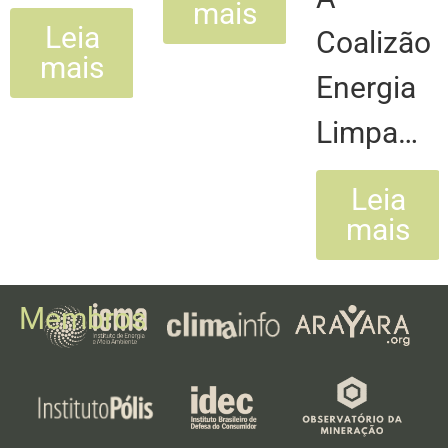
mais
Leia
Coalizão
mais
Energia
Limpa…
Leia
mais
Membros