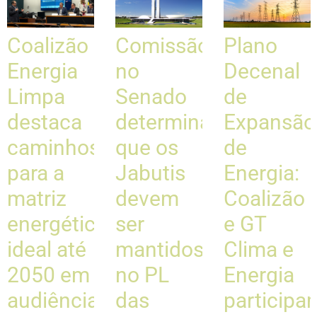
Coalizão
Comissão
Plano
Energia
no
Decenal
Limpa
Senado
de
destaca
determina
Expansão
caminhos
que os
de
para a
Jabutis
Energia:
matriz
devem
Coalizão
energética
ser
e GT
ideal até
mantidos
Clima e
2050 em
no PL
Energia
audiência
das
participa