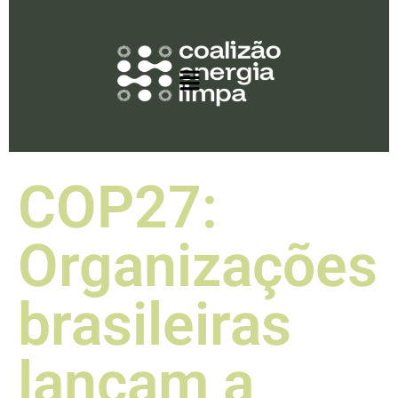
COP27:
Organizações
brasileiras
lançam a