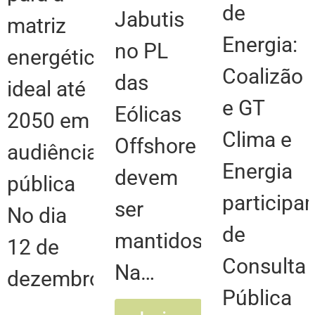
de
Jabutis
matriz
Energia:
no PL
energética
Coalizão
das
ideal até
e GT
Eólicas
2050 em
Clima e
Offshore
audiência
Energia
devem
pública
participa
ser
No dia
de
mantidos
12 de
Consulta
Na…
dezembro,
Pública
…