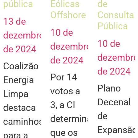
pública
Eólicas
de
Offshore
Consulta
13 de
Pública
10 de
dezembro
10 de
dezembro
de 2024
dezembr
de 2024
Coalizão
de 2024
Por 14
Energia
Plano
votos a
Limpa
Decenal
3, a CI
destaca
de
determina
caminhos
Expansão
que os
para a